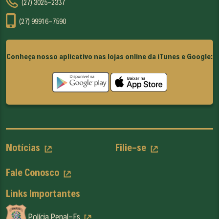
(27) 3025-2337
(27) 99916-7590
Conheça nosso aplicativo nas lojas online da iTunes e Google:
Notícias
Filie-se
Fale Conosco
Links Importantes
Polícia Penal-Es