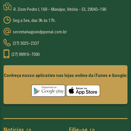
R. Dom Pedro I, 169 - Maruípe, Vitória - ES, 29043-190
Seg a Sex, das 9h às 17h.
secretaria@sindppenal.com.br
(27) 3025-2337
(27) 99916-7590
Conheça nosso aplicativo nas lojas online da iTunes e Google:
Notícias
Filie-se