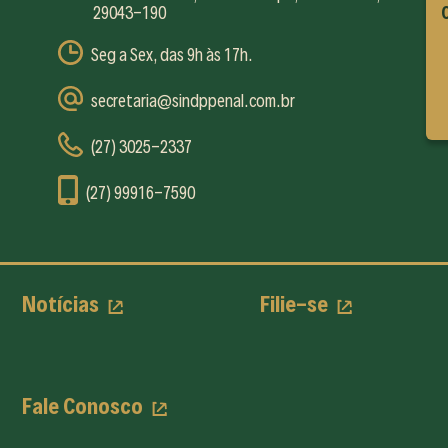
29043-190
C
Seg a Sex, das 9h às 17h.
secretaria@sindppenal.com.br
(27) 3025-2337
(27) 99916-7590
Notícias
Filie-se
Fale Conosco