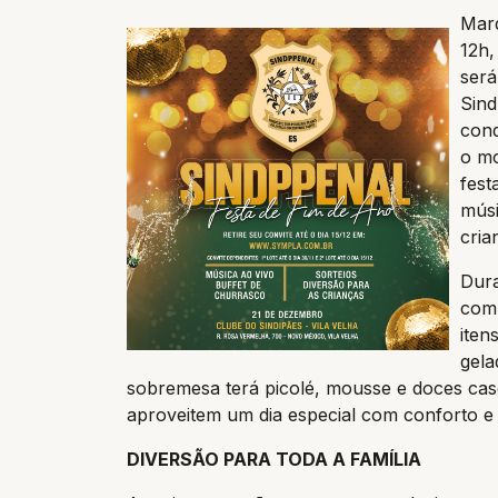
Marq
12h,
será
Sind
conq
o mo
fest
músi
cria
Dura
comp
iten
gela
sobremesa terá picolé, mousse e doces cas
aproveitem um dia especial com conforto e
DIVERSÃO PARA TODA A FAMÍLIA