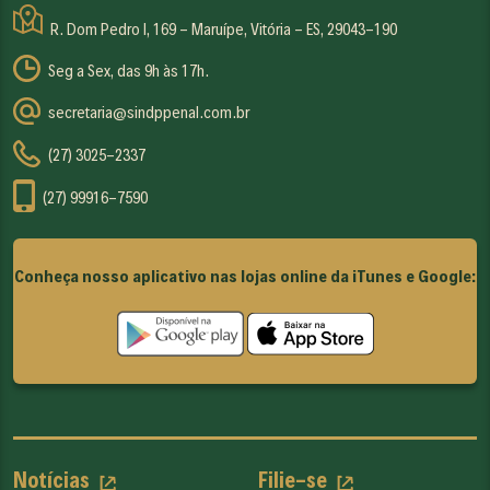
R. Dom Pedro I, 169 - Maruípe, Vitória - ES, 29043-190
Seg a Sex, das 9h às 17h.
secretaria@sindppenal.com.br
(27) 3025-2337
(27) 99916-7590
Conheça nosso aplicativo nas lojas online da iTunes e Google:
Notícias
Filie-se